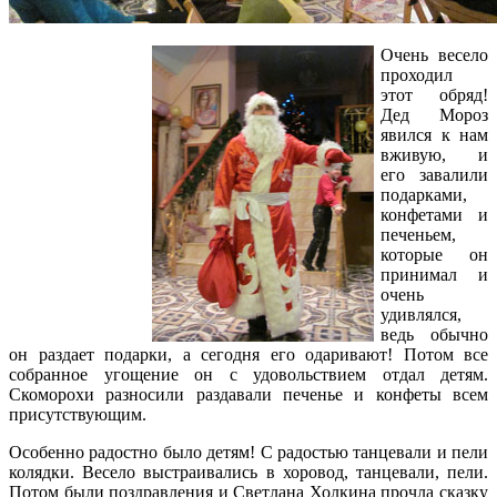
Очень весело
проходил
этот обряд!
Дед Мороз
явился к нам
вживую, и
его завалили
подарками,
конфетами и
печеньем,
которые он
принимал и
очень
удивлялся,
ведь обычно
он раздает подарки, а сегодня его одаривают! Потом все
собранное угощение он с удовольствием отдал детям.
Скоморохи разносили раздавали печенье и конфеты всем
присутствующим.
Особенно радостно было детям! С радостью танцевали и пели
колядки. Весело выстраивались в хоровод, танцевали, пели.
Потом были поздравления и Светлана Холкина прочла сказку