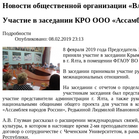
Новости общественной организации «В
Участие в заседании КРО ООО «Ассамб
Подробности
Опубликовано: 08.02.2019 23:13
8 февраля 2019 года Председател
приняли участие в заседании Крым
в г. Ялта, в помещении ФГАОУ ВО 
В заседании принимали участие р
межнациональных отношений.
На заседании с отчетом о проде
участникам заседания был предст
участие представители администрации г. Ялта, а также р
национальными общинами общего проекта для участия в ко
«Ассамблея народов России», Редькиной Людмилой Ивановной 
А.В. Глузман рассказал о расширении международных связей
культуры, в котором в настоящее время 2-мя преподавателями
договор о сотрудничестве с Чеченским Университетом, в ра
Республики.