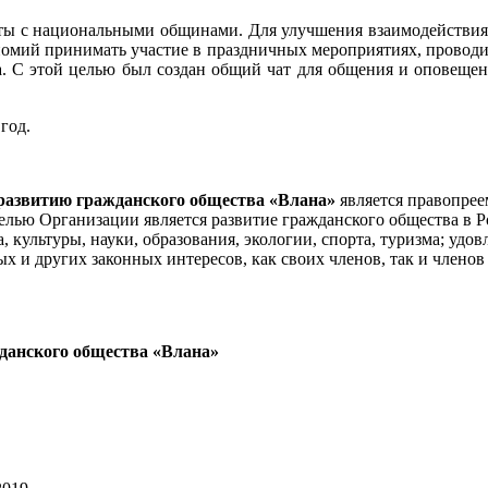
аботы с национальными общинами. Для улучшения взаимодейст
номий принимать участие в праздничных мероприятиях, прово
га. С этой целью был создан общий чат для общения и оповеще
год.
развитию гражданского общества «Влана»
является правопрее
лью Организации является развитие гражданского общества в Ро
а, культуры, науки, образования, экологии, спорта, туризма; уд
 и других законных интересов, как своих членов, так и членов
данского общества «Влана»