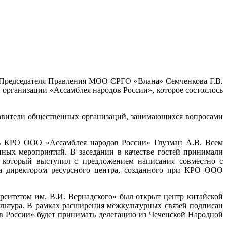
 Председателя Правления МОО СРГО «Влана» Семченкова Г.В.
организации «Ассамблея народов России», которое состоялось
тавители общественных организаций, занимающихся вопросами
ель КРО ООО «Ассамблея народов России» Глузман А.В. Всем
ных мероприятий. В заседании в качестве гостей принимали
, который выступил с предложением написания совместно с
на директором ресурсного центра, созданного при КРО ООО
рситетом им. В.И. Вернадского» был открыт центр китайской
культура. В рамках расширения межкультурных связей подписан
в России» будет принимать делегацию из Чеченской Народной