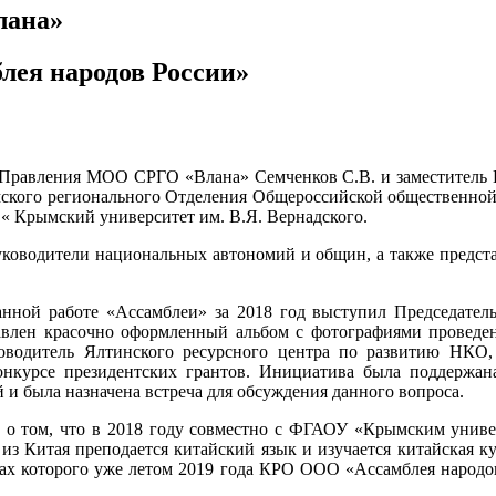
лана»
лея народов России»
ь Правления МОО СРГО «Влана» Семченков С.В. и заместитель
ского регионального Отделения Общероссийской общественной 
« Крымский университет им. В.Я. Вернадского.
уководители национальных автономий и общин, а также предс
ланной работе «Ассамблеи» за 2018 год выступил Председат
авлен красочно оформленный альбом с фотографиями проведен
уководитель Ялтинского ресурсного центра по развитию НКО
нкурсе президентских грантов. Инициатива была поддержа
и была назначена встреча для обсуждения данного вопроса.
, о том, что в 2018 году совместно с ФГАОУ «Крымским униве
 из Китая преподается китайский язык и изучается китайская 
мках которого уже летом 2019 года КРО ООО «Ассамблея народо