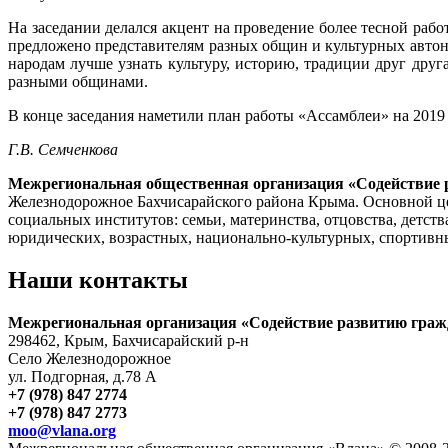
На заседании делался акцент на проведение более тесной р
предложено представителям разных общин и культурных авто
народам лучше узнать культуру, историю, традиции друг дру
разными общинами.
В конце заседания наметили план работы «Ассамблеи» на 2019 
Г.В. Семченкова
Межрегиональная общественная организация «Содействие 
Железнодорожное Бахчисарайского района Крыма. Основной це
социальных институтов: семьи, материнства, отцовства, детств
юридических, возрастных, национально-культурных, спортивных
Наши контакты
Межрегиональная организация «Содействие развитию граж
298462, Крым, Бахчисарайский р-н
Село Железнодорожное
ул. Подгорная, д.78 А
+7 (978) 847 2774
+7 (978) 847 2773
moo@vlana.org