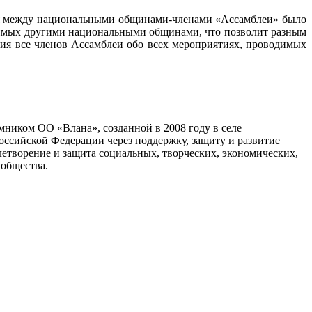
вия между национальными общинами-членами «Ассамблеи» было
димых другими национальными общинами, что позволит разным
ния все членов Ассамблеи обо всех мероприятиях, проводимых
мником ОО «Влана», созданной в 2008 году в селе
ссийской Федерации через поддержку, защиту и развитие
овлетворение и защита социальных, творческих, экономических,
 общества.