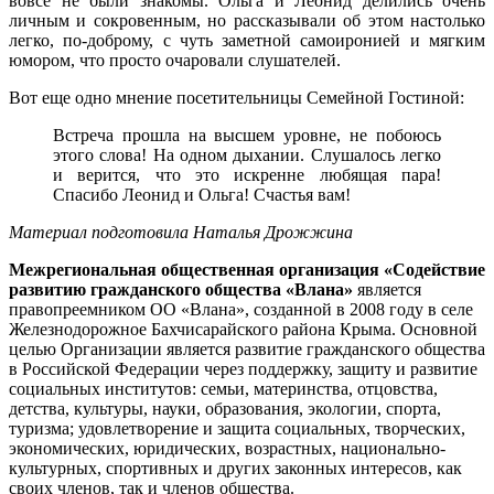
вовсе не были знакомы. Ольга и Леонид делились очень
личным и сокровенным, но рассказывали об этом настолько
легко, по-доброму, с чуть заметной самоиронией и мягким
юмором, что просто очаровали слушателей.
Вот еще одно мнение посетительницы Семейной Гостиной:
Встреча прошла на высшем уровне, не побоюсь
этого слова! На одном дыхании. Слушалось легко
и верится, что это искренне любящая пара!
Спасибо Леонид и Ольга! Счастья вам!
Материал подготовила Наталья Дрожжина
Межрегиональная общественная организация «Содействие
развитию гражданского общества «Влана»
является
правопреемником ОО «Влана», созданной в 2008 году в селе
Железнодорожное Бахчисарайского района Крыма. Основной
целью Организации является развитие гражданского общества
в Российской Федерации через поддержку, защиту и развитие
социальных институтов: семьи, материнства, отцовства,
детства, культуры, науки, образования, экологии, спорта,
туризма; удовлетворение и защита социальных, творческих,
экономических, юридических, возрастных, национально-
культурных, спортивных и других законных интересов, как
своих членов, так и членов общества.