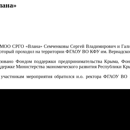
лана»
и МОО СРГО «Влана» Семченковы Сергей Владимирович и Галин
 который проходил на территории ФГАОУ ВО КФУ им. Вернадског
изовано Фондом поддержки предпринимательства Крыма, Фон
ддержке Министерства экономического развития Республики Кр
 участникам мероприятия обратился и.о. ректора ФГАОУ ВО 