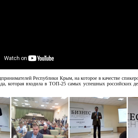
редпринимателей Республики Крым, на которое в качестве спике
ода, которая входила в ТОП-25 самых успешных российских 