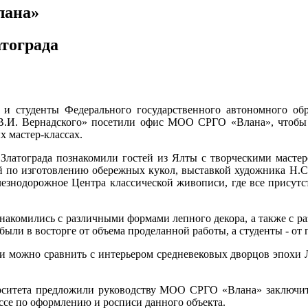
лана»
атограда
 и студенты Федерального государственного автономного об
В.И. Вернадского» посетили офис МОО СРГО «Влана», чтобы 
х мастер-классах.
 Златограда познакомили гостей из Ялты с творческими маст
й по изготовлению обережных кукол, выставкой художника Н.С
лезнодорожное Центра классической живописи, где все присут
 знакомились с различными формами лепного декора, а также с 
ыли в восторге от объема проделанной работы, а студенты - от
и можно сравнить с интерьером средневековых дворцов эпохи Л
ерситета предложили руководству МОО СРГО «Влана» заключить
ссе по оформлению и росписи данного объекта.