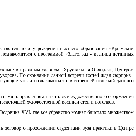
разовательного учреждения высшего образования «Крымский
познакомиться с программой «Златоград - кузница истинных
ерскими: витражным салоном «Хрустальная Орхидея», Центром
уворова. По окончании данной встречи гостей ждал сюрприз -
ствующие могли познакомиться с внутренней отделкой данного
разными направлениями и стилями художественного оформления
 предстоящей художественной росписи стен и потолков.
юдовика XVI, где все убранство комнат блистало множеством
 договор о прохождении студентами вуза практики в Центре