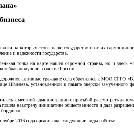
лана»
бизнеса
ри кита на которых стоит наше государство и от их гармоничн
пление и надежности государства.
енькая точка на карте нашей огромной страны, но и здесь мо
ожно благополучное развитие России.
нодорожное активные граждане села обратились к МОО СРГО «Вл
лице Шмелева, установленной в память зверски замученного 
тилась к местной администрации с просьбой рассмотреть данну
пошла навстречу инициативе общественности и дала разрешение 
к бордюров.
 ноябре 2016 года организовал следующие виды работы: