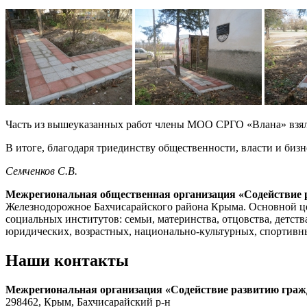
Часть из вышеуказанных работ члены МОО СРГО «Влана» взяли
В итоге, благодаря триединству общественности, власти и биз
Семченков С.В.
Межрегиональная общественная организация «Содействие 
Железнодорожное Бахчисарайского района Крыма. Основной це
социальных институтов: семьи, материнства, отцовства, детств
юридических, возрастных, национально-культурных, спортивных
Наши контакты
Межрегиональная организация «Содействие развитию граж
298462, Крым, Бахчисарайский р-н