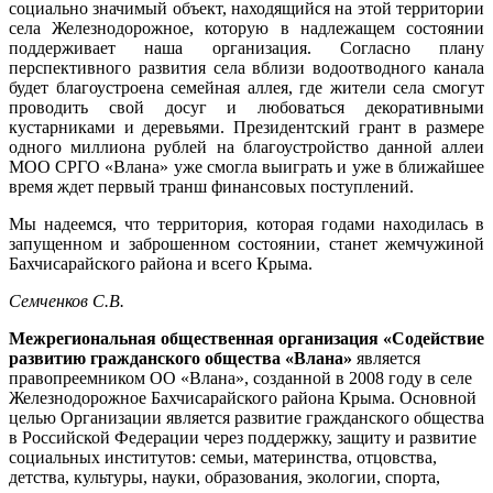
социально значимый объект, находящийся на этой территории
села Железнодорожное, которую в надлежащем состоянии
поддерживает наша организация. Согласно плану
перспективного развития села вблизи водоотводного канала
будет благоустроена семейная аллея, где жители села смогут
проводить свой досуг и любоваться декоративными
кустарниками и деревьями. Президентский грант в размере
одного миллиона рублей на благоустройство данной аллеи
МОО СРГО «Влана» уже смогла выиграть и уже в ближайшее
время ждет первый транш финансовых поступлений.
Мы надеемся, что территория, которая годами находилась в
запущенном и заброшенном состоянии, станет жемчужиной
Бахчисарайского района и всего Крыма.
Семченков С.В.
Межрегиональная общественная организация «Содействие
развитию гражданского общества «Влана»
является
правопреемником ОО «Влана», созданной в 2008 году в селе
Железнодорожное Бахчисарайского района Крыма. Основной
целью Организации является развитие гражданского общества
в Российской Федерации через поддержку, защиту и развитие
социальных институтов: семьи, материнства, отцовства,
детства, культуры, науки, образования, экологии, спорта,