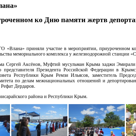
лана»
уроченном ко Дню памяти жертв депорт
О «Влана» приняли участие в мероприятии, приуроченном ко
ельства мемориального комплекса у железнодорожной станции «
ма Сергей Аксёнов, Муфтий мусульман Крыма хаджи Эмирали
го представителя Президента Российской Федерации в Крымс
Совета Республики Крым Ремзи Ильясов, заместитель Предсе
комитета по делам межнациональных отношений и депортирова
 Рефат Дердаров.
чисарайского района и Республики Крым.