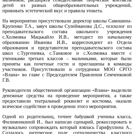
детей из разных общеобразовательных учреждений,
прививать эстетический вкус и правила этикета.
На мероприятии присутствовали директор школы Самошина-
Крупенко Т.А., завуч школы Сулейманова Д.С., психолог из
преподавательского состава школьного учреждения
с.Холмовка Мацькайло И.В., методист по начальному
образованию Иванова И.В., корреспондент из Отдела
образования и представители преподавательского состава
школ с.Тургеневка, с.Танковое и с.Холмовка вместе с
учениками третьих классов – мальчиками, которые были
приняты как почетные гости и приглашены в команды
участников. Присутствовали и сотрудники МОО СРГО
«Влана» во главе с Председателем Правления Семченковой
Г.В.
Руководители общественной организации «Влана» выделили
денежные средства на проведение мероприятия, а также
предоставили театральный реквизит и костюмы, оказали
всяческое содействие в проведении этого мероприятия.
Одной из родительниц, точнее бабушкой ученика класса,
Филимонкиной И., был написан сценарий, режиссировать и
музыкально сопровождать который взялась Гарифуллина А..
Создалось интересное поле сотрудничества классного