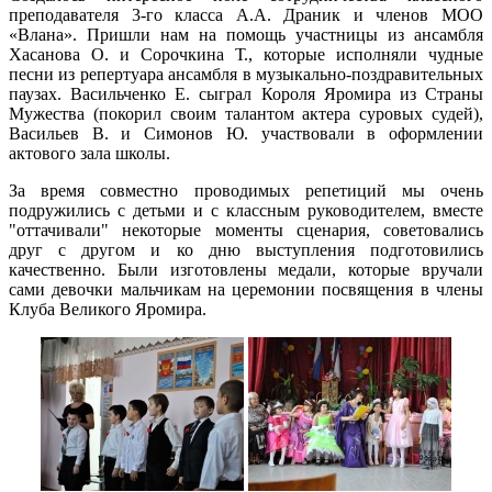
преподавателя 3-го класса А.А. Драник и членов МОО
«Влана». Пришли нам на помощь участницы из ансамбля
Хасанова О. и Сорочкина Т., которые исполняли чудные
песни из репертуара ансамбля в музыкально-поздравительных
паузах. Васильченко Е. сыграл Короля Яромира из Страны
Мужества (покорил своим талантом актера суровых судей),
Васильев В. и Симонов Ю. участвовали в оформлении
актового зала школы.
За время совместно проводимых репетиций мы очень
подружились с детьми и с классным руководителем, вместе
"оттачивали" некоторые моменты сценария, советовались
друг с другом и ко дню выступления подготовились
качественно. Были изготовлены медали, которые вручали
сами девочки мальчикам на церемонии посвящения в члены
Клуба Великого Яромира.