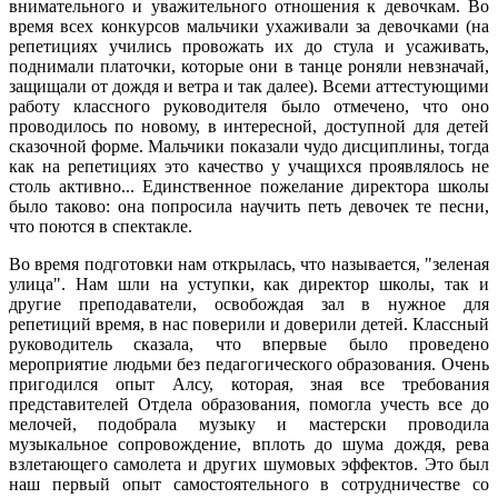
внимательного и уважительного отношения к девочкам. Во
время всех конкурсов мальчики ухаживали за девочками (на
репетициях учились провожать их до стула и усаживать,
поднимали платочки, которые они в танце роняли невзначай,
защищали от дождя и ветра и так далее). Всеми аттестующими
работу классного руководителя было отмечено, что оно
проводилось по новому, в интересной, доступной для детей
сказочной форме. Мальчики показали чудо дисциплины, тогда
как на репетициях это качество у учащихся проявлялось не
столь активно... Единственное пожелание директора школы
было таково: она попросила научить петь девочек те песни,
что поются в спектакле.
Во время подготовки нам открылась, что называется, "зеленая
улица". Нам шли на уступки, как директор школы, так и
другие преподаватели, освобождая зал в нужное для
репетиций время, в нас поверили и доверили детей. Классный
руководитель сказала, что впервые было проведено
мероприятие людьми без педагогического образования. Очень
пригодился опыт Алсу, которая, зная все требования
представителей Отдела образования, помогла учесть все до
мелочей, подобрала музыку и мастерски проводила
музыкальное сопровождение, вплоть до шума дождя, рева
взлетающего самолета и других шумовых эффектов. Это был
наш первый опыт самостоятельного в сотрудничестве со