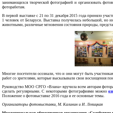
занимающихся творческой фотографией и организовать фотовы
фотоработам.
В первой выставке с 21 по 31 декабря 2015 года приняло уча
1 человек от Беларуси. Выставка получилась небольшой, но
животными, различные мгновения состояния природы, предст
Многие посетители осознали, что и они могут быть участника
работ со зрителями, которые высказывали свои восхищения п
Руководство МОО СРГО «Влана» вручила всем авторам фоторабо
сделать регулярными. С некоторыми фотографиями можно
оз
Положение о фотовыставке 2016 года и ее основные темы.
Организаторы фотовыставки, М. Калинин и И. Левицкая
Межрегиональная общественная организация «Содействие 