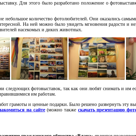
ставку. Для этого было разработано положение о фотовыставке
стие небольшое количество фотолюбителей. Они оказались самым
 интересной. На ней можно было увидеть мгновения радости и
авителей насекомых и диких животных.
ми следующих фотовыставок, так как они любят снимать и им е
онравившимися им работам.
т грамоты и ценные подарки. Было решено развернуть эту выста
накомиться на сайте
(можно также
скачать презентацию фо
развитию гражданского общества «Влана»
является правопрее