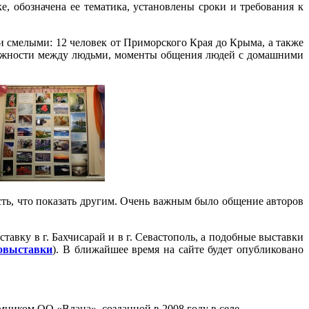
, обозначена ее тематика, установлены сроки и требования к
и смелыми: 12 человек от Приморского Края до Крыма, а также
 нежности между людьми, моменты общения людей с домашними
сть, что показать другим. Очень важным было общение авторов
вку в г. Бахчисарай и в г. Севастополь, а подобные выставки
товыставки
). В ближайшее время на сайте будет опубликовано
мником ОО «Влана», созданной в 2008 году в селе