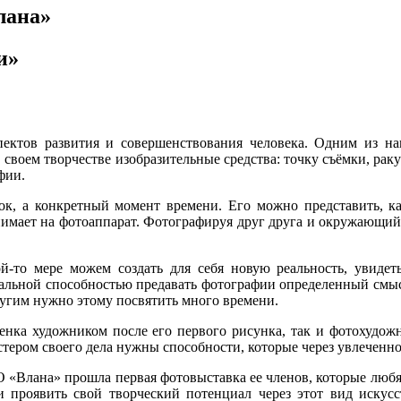
лана»
и»
пектов развития и совершенствования человека. Одним из на
 своем творчестве изобразительные средства: точку съёмки, рак
фии.
ок, а конкретный момент времени. Его можно представить, ка
имает на фотоаппарат. Фотографируя друг друга и окружающий 
й-то мере можем создать для себя новую реальность, увидет
альной способностью предавать фотографии определенный смыс
ругим нужно этому посвятить много времени.
бенка художником после его первого рисунка, так и фотохудож
тером своего дела нужны способности, которые через увлеченнос
«Влана» прошла первая фотовыставка ее членов, которые любят
ли проявить свой творческий потенциал через этот вид искус