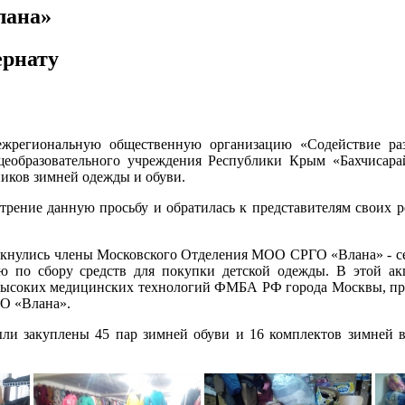
лана»
ернату
ежрегиональную общественную организацию «Содействие раз
щеобразовательного учреждения Республики Крым «Бахчисара
иков зимней одежды и обуви.
трение данную просьбу и обратилась к представителям своих 
икнулись члены Московского Отделения МОО СРГО «Влана» - с
ю по сбору средств для покупки детской одежды. В этой ак
 высоких медицинских технологий ФМБА РФ города Москвы, пр
ГО «Влана».
были закуплены 45 пар зимней обуви и 16 комплектов зимней 