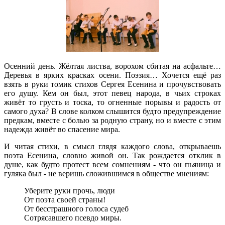
Осенний день. Жёлтая листва, ворохом сбитая на асфальте…
Деревья в ярких красках осени. Поэзия… Хочется ещё раз
взять в руки томик стихов Сергея Есенина и прочувствовать
его душу. Кем он был, этот певец народа, в чьих строках
живёт то грусть и тоска, то огненные порывы и радость от
самого духа? В слове колком слышится будто предупреждение
предкам, вместе с болью за родную страну, но и вместе с этим
надежда живёт во спасение мира.
И читая стихи, в смысл глядя каждого слова, открываешь
поэта Есенина, словно живой он. Так рождается отклик в
душе, как будто протест всем сомнениям - что он пьяница и
гуляка был - не веришь сложившимся в обществе мнениям:
Уберите руки прочь, люди
От поэта своей страны!
От бесстрашного голоса судеб
Сотрясавшего псевдо миры.