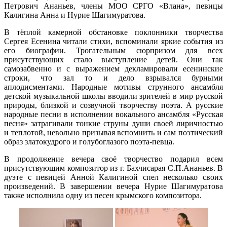
Петрович Ананьев, члены МОО СРГО «Влана», певицы
Калигина Анна и Нурие Шагимуратова.
В тёплой камерной обстановке поклонники творчества
Сергея Есенина читали стихи, вспоминали яркие события из
его биографии. Трогательным сюрпризом для всех
присутствующих стало выступление детей. Они так
самозабвенно и с выражением декламировали есенинские
строки, что зал то и дело взрывался бурными
аплодисментами. Народные мотивы струнного ансамбля
детской музыкальной школы вводили зрителей в мир русской
природы, близкой и созвучной творчеству поэта. А русские
народные песни в исполнении вокального ансамбля «Русская
песня» затрагивали тонкие струны души своей лиричностью
и теплотой, невольно призывая вспомнить и сам поэтический
образ златокудрого и голубоглазого поэта-певца.
В продолжение вечера своё творчество подарил всем
присутствующим композитор из г. Бахчисарая С.П.Ананьев. В
дуэте с певицей Анной Калигиной спел несколько своих
произведений. В завершении вечера Нурие Шагимуратова
также исполнила одну из песен крымского композитора.