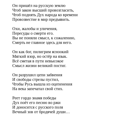
Он пришёл на русскую землю
Чтоб закон высший провозгласить,
Чтоб поднять Дух народа ко времени
Провозвестие в мир предъявить.
Охи, жалобы и уличения,
Пересуды о смерти его.
Вы не поняли смысл, к сожалению,
Смерть не главное здесь для него.
Он как бог, пилигрим ясноокий
Мягкий взор, но остёр на язык.
Всё сметая в пути невысокое
Смысл жизни великий постиг.
Он разрушил цепи забвения
И свободы стрелы пустил,
Чтобы Русь вышла из оцепенения
На века запечатал свой стих.
Реет гордо знамя победы
Дух поёт его песню во ржи
И доносится с русского поля
Вечный зов от бродячей души…