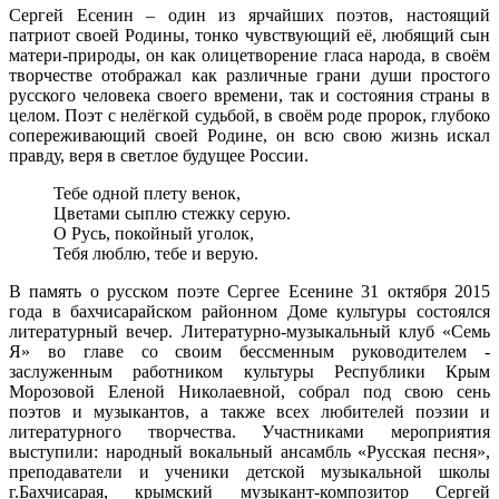
Сергей Есенин – один из ярчайших поэтов, настоящий
патриот своей Родины, тонко чувствующий её, любящий сын
матери-природы, он как олицетворение гласа народа, в своём
творчестве отображал как различные грани души простого
русского человека своего времени, так и состояния страны в
целом. Поэт с нелёгкой судьбой, в своём роде пророк, глубоко
сопереживающий своей Родине, он всю свою жизнь искал
правду, веря в светлое будущее России.
Тебе одной плету венок,
Цветами сыплю стежку серую.
О Русь, покойный уголок,
Тебя люблю, тебе и верую.
В память о русском поэте Сергее Есенине 31 октября 2015
года в бахчисарайском районном Доме культуры состоялся
литературный вечер. Литературно-музыкальный клуб «Семь
Я» во главе со своим бессменным руководителем -
заслуженным работником культуры Республики Крым
Морозовой Еленой Николаевной, собрал под свою сень
поэтов и музыкантов, а также всех любителей поэзии и
литературного творчества. Участниками мероприятия
выступили: народный вокальный ансамбль «Русская песня»,
преподаватели и ученики детской музыкальной школы
г.Бахчисарая, крымский музыкант-композитор Сергей