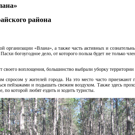
лана»
райского района
ой организации «Влана», а также часть активных и сознатель
Пасхи богоугодное дело, от которого польза будет не только ч
т своего воплощения, большинство выбрали уборку территории ле
им спросом у жителей города. На это место часто приезжают 
ься пейзажами и подышать свежим воздухом. Также здесь прохо
, по которой любят ездить и ходить туристы.