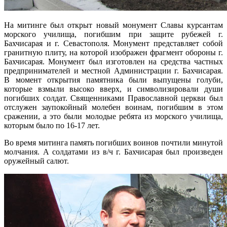
На митинге был открыт новый монумент Славы курсантам
морского училища, погибшим при защите рубежей г.
Бахчисарая и г. Севастополя. Монумент представляет собой
гранитную плиту, на которой изображен фрагмент обороны г.
Бахчисарая. Монумент был изготовлен на средства частных
предпринимателей и местной Администрации г. Бахчисарая.
В момент открытия памятника были выпущены голуби,
которые взмыли высоко вверх, и символизировали души
погибших солдат. Священниками Православной церкви был
отслужен заупокойный молебен воинам, погибшим в этом
сражении, а это были молодые ребята из морского училища,
которым было по 16-17 лет.
Во время митинга память погибших воинов почтили минутой
молчания. А солдатами из в/ч г. Бахчисарая был произведен
оружейный салют.